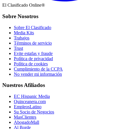
El Clasificado Online®
Sobre Nosotros
Sobre El Clasificado
Media Kits
Trabajos
Términos de servicio
Trust
Evite estafas y fraude
Política de privacidad
Política de cookies
Cumplimiento de la CCPA
No vender mi información
Nuestros Afiliados
EC Hispanic Media
Quinceanera.com
EmpleosLatino
Su Socio de Negocios
MasClientes
AbogadoMall
Al Borde