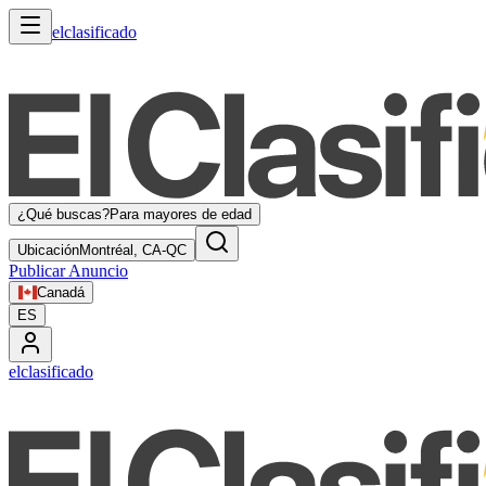
elclasificado
¿Qué buscas?
Para mayores de edad
Ubicación
Montréal, CA-QC
Publicar Anuncio
Canadá
ES
elclasificado