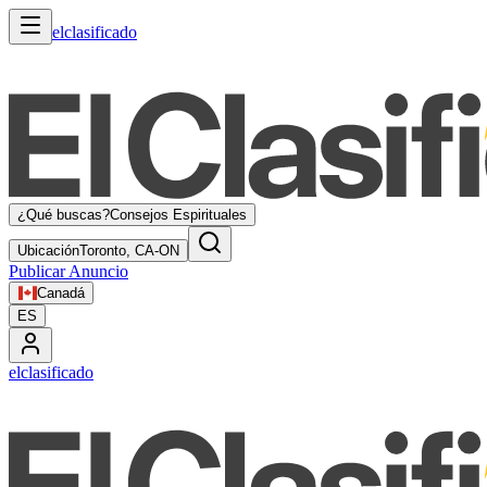
elclasificado
¿Qué buscas?
Consejos Espirituales
Ubicación
Toronto, CA-ON
Publicar Anuncio
Canadá
ES
elclasificado