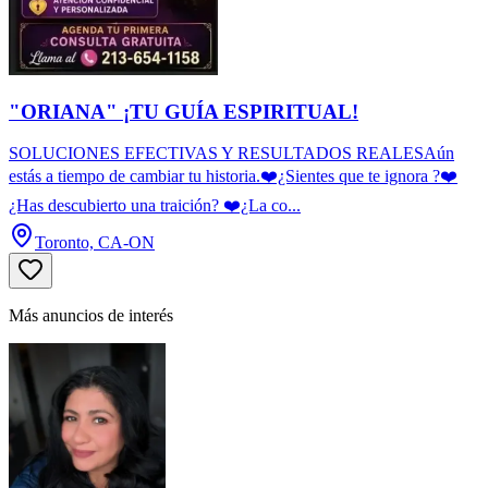
"ORIANA" ¡TU GUÍA ESPIRITUAL!
SOLUCIONES EFECTIVAS Y RESULTADOS REALESAún
estás a tiempo de cambiar tu historia.❤️¿Sientes que te ignora ?❤️
¿Has descubierto una traición? ❤️¿La co...
Toronto, CA-ON
Más anuncios de interés