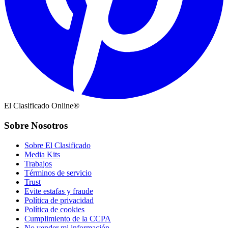
El Clasificado Online®
Sobre Nosotros
Sobre El Clasificado
Media Kits
Trabajos
Términos de servicio
Trust
Evite estafas y fraude
Política de privacidad
Política de cookies
Cumplimiento de la CCPA
No vender mi información