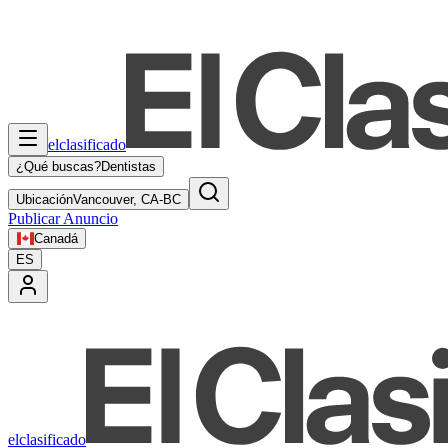
elclasificado
¿Qué buscas?
Dentistas
Ubicación
Vancouver, CA-BC
Publicar Anuncio
Canadá
ES
elclasificado