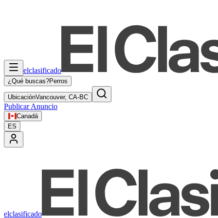
elclasificado
¿Qué buscas?
Perros
Ubicación
Vancouver, CA-BC
Publicar Anuncio
Canadá
ES
elclasificado