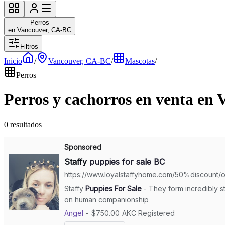
Perros
en Vancouver, CA-BC
Filtros
Inicio
/
Vancouver, CA-BC
/
Mascotas
/
Perros
Perros y cachorros en venta en
0 resultados