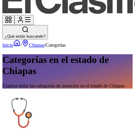
¿Qué estás buscando?
Inicio
/
Chiapas
/
Categorías
Categorías en el estado de
Chiapas
Explora todas las categorías de anuncios en el estado de Chiapas