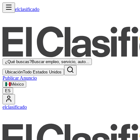
elclasificado
¿Qué buscas?
Buscar empleo, servicio, auto...
Ubicación
Todo Estados Unidos
Publicar Anuncio
México
ES
elclasificado