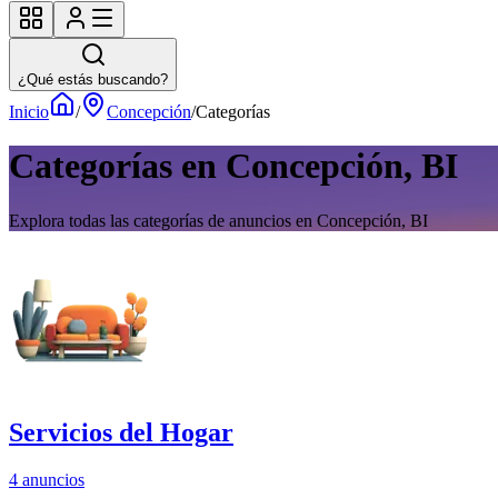
¿Qué estás buscando?
Inicio
/
Concepción
/
Categorías
Categorías en Concepción, BI
Explora todas las categorías de anuncios en Concepción, BI
Servicios del Hogar
4 anuncios