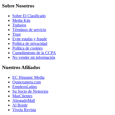
Sobre Nosotros
Sobre El Clasificado
Media Kits
Trabajos
Términos de servicio
Trust
Evite estafas y fraude
Política de privacidad
Política de cookies
Cumplimiento de la CCPA
No vender mi información
Nuestros Afiliados
EC Hispanic Media
Quinceanera.com
EmpleosLatino
Su Socio de Negocios
MasClientes
AbogadoMall
Al Borde
Vivela Revista