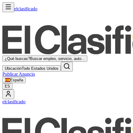
elclasificado
¿Qué buscas?
Buscar empleo, servicio, auto...
Ubicación
Todo Estados Unidos
Publicar Anuncio
España
ES
elclasificado