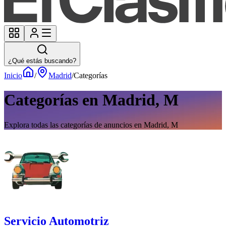
¿Qué estás buscando?
Inicio
/
Madrid
/
Categorías
Categorías en Madrid, M
Explora todas las categorías de anuncios en Madrid, M
Servicio Automotriz