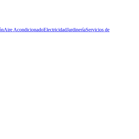
ón
Aire Acondicionado
Electricidad
Jardinería
Servicios de