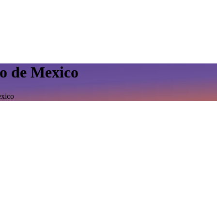
do de Mexico
exico