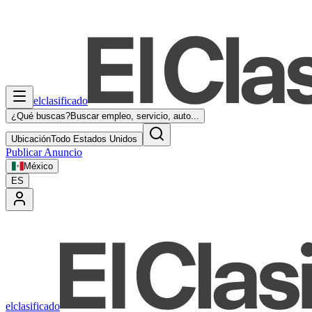
elclasificado
¿Qué buscas?
Buscar empleo, servicio, auto...
Ubicación
Todo Estados Unidos
Publicar Anuncio
México
ES
elclasificado