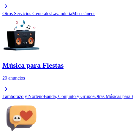
Otros Servicios Generales
Lavanderia
Misceláneos
Música para Fiestas
20 anuncios
Tamborazo y Norteño
Banda, Conjunto y Grupos
Otras Músicas para F