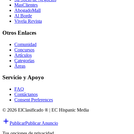
MasClientes
AbogadoMall
Al Borde
Vivela Revista
Otros Enlaces
Comunidad
Concursos
Artículos
Categorías
Áreas
Servicio y Apoyo
FAQ
Contáctanos
Consent Preferences
© 2026 ElClasificado ® | EC Hispanic Media
Publicar
Publicar Anuncio
Tus opciones de privacidad