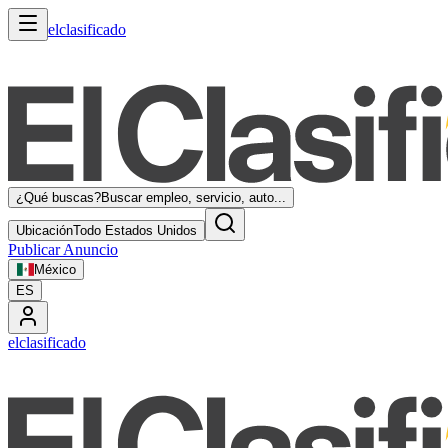
elclasificado
¿Qué buscas?
Buscar empleo, servicio, auto...
Ubicación
Todo Estados Unidos
Publicar Anuncio
México
ES
elclasificado