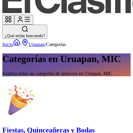
¿Qué estás buscando?
Inicio
/
Uruapan
/
Categorías
Categorías en Uruapan, MIC
Explora todas las categorías de anuncios en Uruapan, MIC
Fiestas, Quinceañeras y Bodas