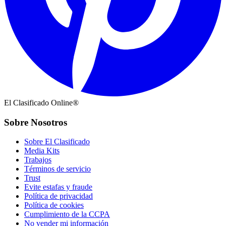
El Clasificado Online®
Sobre Nosotros
Sobre El Clasificado
Media Kits
Trabajos
Términos de servicio
Trust
Evite estafas y fraude
Política de privacidad
Política de cookies
Cumplimiento de la CCPA
No vender mi información