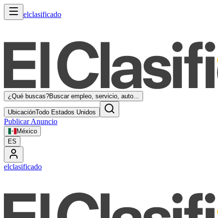
elclasificado
¿Qué buscas?
Buscar empleo, servicio, auto...
Ubicación
Todo Estados Unidos
Publicar Anuncio
México
ES
elclasificado