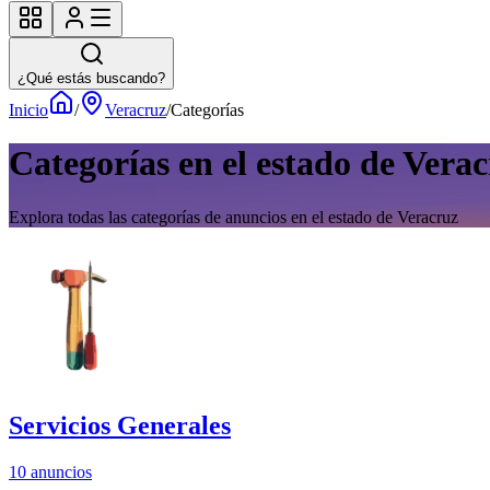
¿Qué estás buscando?
Inicio
/
Veracruz
/
Categorías
Categorías en el estado de Vera
Explora todas las categorías de anuncios en el estado de Veracruz
Servicios Generales
10 anuncios