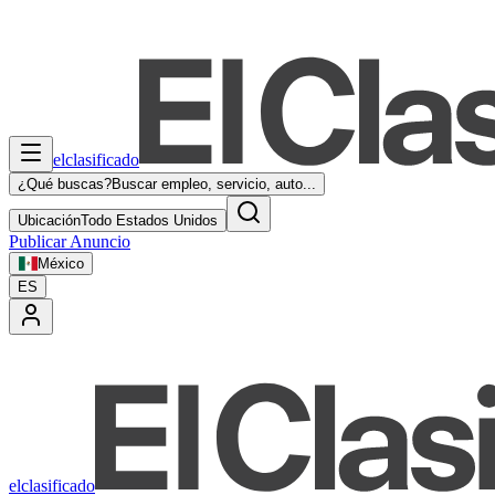
elclasificado
¿Qué buscas?
Buscar empleo, servicio, auto...
Ubicación
Todo Estados Unidos
Publicar Anuncio
México
ES
elclasificado