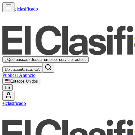
elclasificado
¿Qué buscas?
Buscar empleo, servicio, auto...
Ubicación
Chico, CA
Publicar Anuncio
Estados Unidos
ES
elclasificado