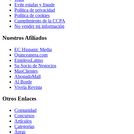
Evite estafas y fraude
Política de privacidad
Política de cookies
Cumplimiento de la CCPA
No vender mi información
Nuestros Afiliados
EC Hispanic Media
Quinceanera.com
EmpleosLatino
Su Socio de Negocios
MasClientes
AbogadoMall
Al Borde
Vivela Revista
Otros Enlaces
Comunidad
Concursos
Artículos
Categorías
Áreas