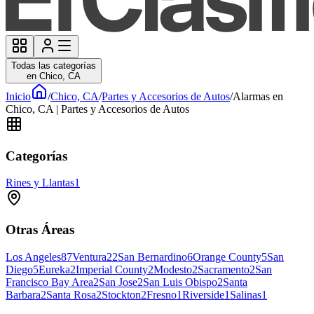
Todas las categorías
en Chico, CA
Inicio
/
Chico, CA
/
Partes y Accesorios de Autos
/
Alarmas en
Chico, CA | Partes y Accesorios de Autos
Categorías
Rines y Llantas
1
Otras Áreas
Los Angeles
87
Ventura
22
San Bernardino
6
Orange County
5
San
Diego
5
Eureka
2
Imperial County
2
Modesto
2
Sacramento
2
San
Francisco Bay Area
2
San Jose
2
San Luis Obispo
2
Santa
Barbara
2
Santa Rosa
2
Stockton
2
Fresno
1
Riverside
1
Salinas
1