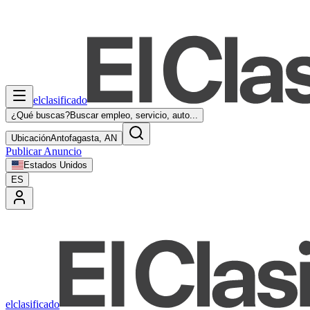
elclasificado
¿Qué buscas?
Buscar empleo, servicio, auto...
Ubicación
Antofagasta, AN
Publicar Anuncio
Estados Unidos
ES
elclasificado