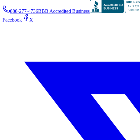
888-277-4736
BBB Accredited Business
Facebook
X