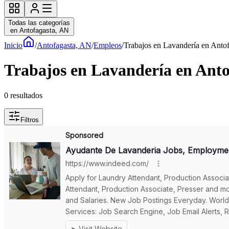
Todas las categorías
en Antofagasta, AN
Inicio
/
Antofagasta, AN
/
Empleos
/
Trabajos en Lavandería en Anto
Trabajos en Lavandería en Anto
0
resultados
Filtros