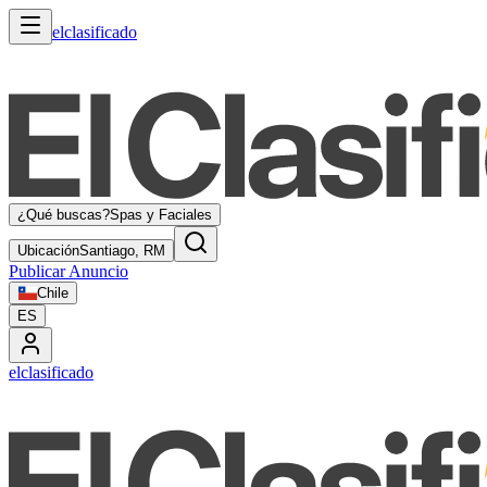
elclasificado
¿Qué buscas?
Spas y Faciales
Ubicación
Santiago, RM
Publicar Anuncio
Chile
ES
elclasificado