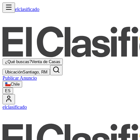
elclasificado
¿Qué buscas?
Venta de Casas
Ubicación
Santiago, RM
Publicar Anuncio
Chile
ES
elclasificado