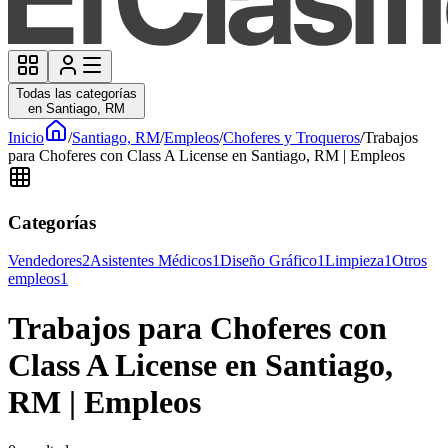
Todas las categorías
en Santiago, RM
Inicio
/
Santiago, RM
/
Empleos
/
Choferes y Troqueros
/
Trabajos
para Choferes con Class A License en Santiago, RM | Empleos
Categorías
Vendedores
2
Asistentes Médicos
1
Diseño Gráfico
1
Limpieza
1
Otros
empleos
1
Trabajos para Choferes con
Class A License en Santiago,
RM | Empleos