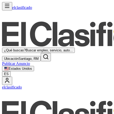
elclasificado
¿Qué buscas?
Buscar empleo, servicio, auto...
Ubicación
Santiago, RM
Publicar Anuncio
Estados Unidos
ES
elclasificado