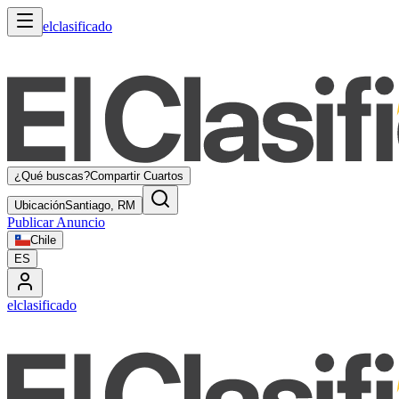
elclasificado
¿Qué buscas?
Compartir Cuartos
Ubicación
Santiago, RM
Publicar Anuncio
Chile
ES
elclasificado