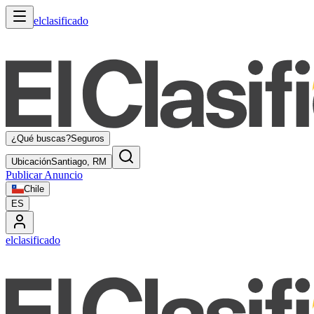
elclasificado
¿Qué buscas?
Seguros
Ubicación
Santiago, RM
Publicar Anuncio
Chile
ES
elclasificado