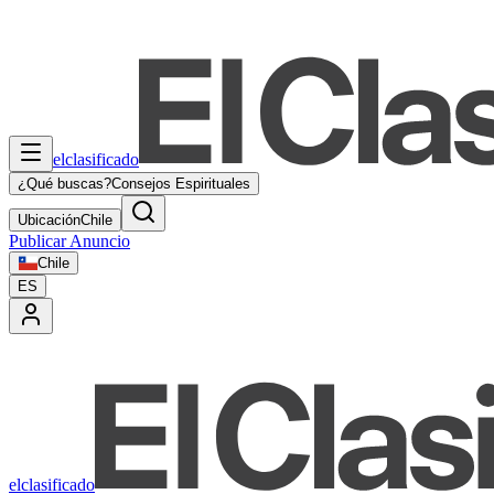
elclasificado
¿Qué buscas?
Consejos Espirituales
Ubicación
Chile
Publicar Anuncio
Chile
ES
elclasificado