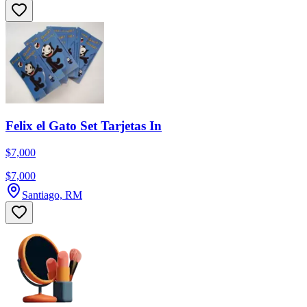
Felix el Gato Set Tarjetas In
$7,000
$7,000
Santiago, RM