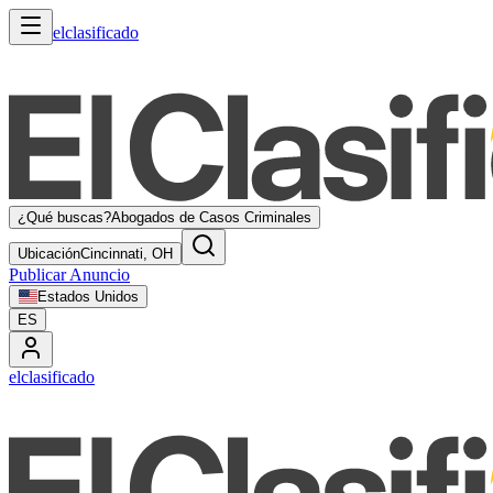
elclasificado
¿Qué buscas?
Abogados de Casos Criminales
Ubicación
Cincinnati, OH
Publicar Anuncio
Estados Unidos
ES
elclasificado