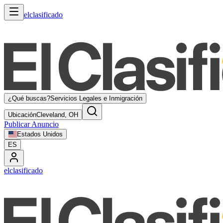
elclasificado
¿Qué buscas?
Servicios Legales e Inmigración
Ubicación
Cleveland, OH
Publicar Anuncio
Estados Unidos
ES
elclasificado