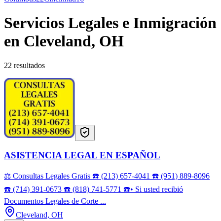
Servicios Legales e Inmigración
en Cleveland, OH
22 resultados
ASISTENCIA LEGAL EN ESPAÑOL
⚖️ Consultas Legales Gratis ☎️ (213) 657-4041 ☎️ (951) 889-8096
☎️ (714) 391-0673 ☎️ (818) 741-5771 ☎️• Si usted recibió
Documentos Legales de Corte ...
Cleveland, OH