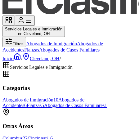
Servicios Legales e Inmigración
en Cleveland, OH
Abogados de Inmigración
Abogados de
Filtros
Accidentes
Fianzas
Abogados de Casos Familiares
Inicio
/
Cleveland, OH
/
Servicios Legales e Inmigración
Categorías
Abogados de Inmigración
10
Abogados de
Accidentes
6
Fianzas
5
Abogados de Casos Familiares
1
Otras Áreas
Columbus
22
Cincinnati
16