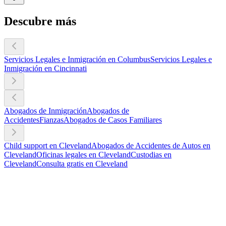
Descubre más
Servicios Legales e Inmigración en Columbus
Servicios Legales e
Inmigración en Cincinnati
Abogados de Inmigración
Abogados de
Accidentes
Fianzas
Abogados de Casos Familiares
Child support en Cleveland
Abogados de Accidentes de Autos en
Cleveland
Oficinas legales en Cleveland
Custodias en
Cleveland
Consulta gratis en Cleveland