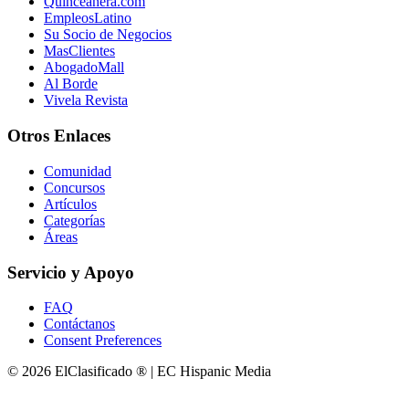
Quinceanera.com
EmpleosLatino
Su Socio de Negocios
MasClientes
AbogadoMall
Al Borde
Vivela Revista
Otros Enlaces
Comunidad
Concursos
Artículos
Categorías
Áreas
Servicio y Apoyo
FAQ
Contáctanos
Consent Preferences
© 2026 ElClasificado ® | EC Hispanic Media