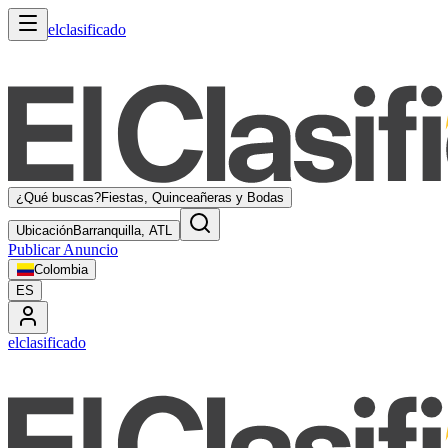
elclasificado
¿Qué buscas?
Fiestas, Quinceañeras y Bodas
Ubicación
Barranquilla, ATL
Publicar Anuncio
Colombia
ES
elclasificado