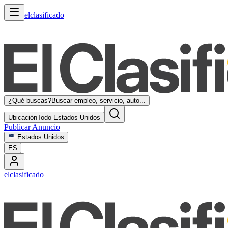
elclasificado
¿Qué buscas?
Buscar empleo, servicio, auto...
Ubicación
Todo Estados Unidos
Publicar Anuncio
Estados Unidos
ES
elclasificado