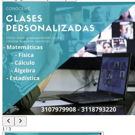
1
/
3