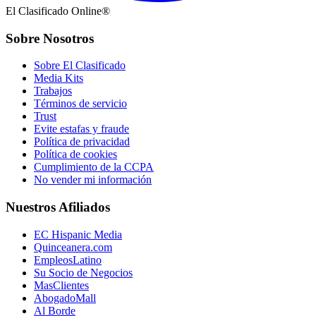
El Clasificado Online®
Sobre Nosotros
Sobre El Clasificado
Media Kits
Trabajos
Términos de servicio
Trust
Evite estafas y fraude
Política de privacidad
Política de cookies
Cumplimiento de la CCPA
No vender mi información
Nuestros Afiliados
EC Hispanic Media
Quinceanera.com
EmpleosLatino
Su Socio de Negocios
MasClientes
AbogadoMall
Al Borde