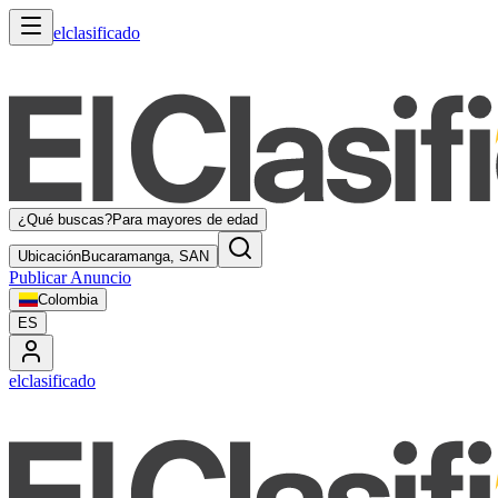
elclasificado
¿Qué buscas?
Para mayores de edad
Ubicación
Bucaramanga, SAN
Publicar Anuncio
Colombia
ES
elclasificado