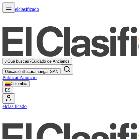
elclasificado
¿Qué buscas?
Cuidado de Ancianos
Ubicación
Bucaramanga, SAN
Publicar Anuncio
Colombia
ES
elclasificado