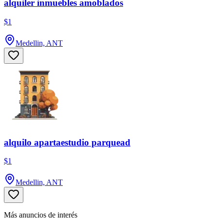
alquiler inmuebles amoblados
$1
Medellin, ANT
alquilo apartaestudio parquead
$1
Medellin, ANT
Más anuncios de interés