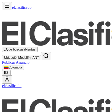
elclasificado
¿Qué buscas?
Rentas
Ubicación
Medellín, ANT
Publicar Anuncio
Colombia
ES
elclasificado