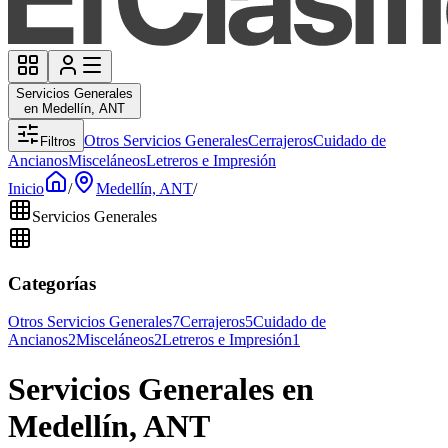
Servicios Generales
en Medellín, ANT
Otros Servicios Generales
Cerrajeros
Cuidado de
Filtros
Ancianos
Misceláneos
Letreros e Impresión
Inicio
/
Medellín, ANT
/
Servicios Generales
Categorías
Otros Servicios Generales
7
Cerrajeros
5
Cuidado de
Ancianos
2
Misceláneos
2
Letreros e Impresión
1
Servicios Generales en
Medellín, ANT