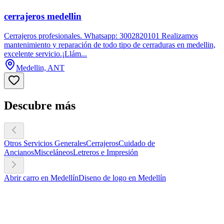
cerrajeros medellin
Cerrajeros profesionales. Whatsapp: 3002820101 Realizamos
mantenimiento y reparación de todo tipo de cerraduras en medellin,
excelente servicio.¡Llám...
Medellin, ANT
Descubre más
Otros Servicios Generales
Cerrajeros
Cuidado de
Ancianos
Misceláneos
Letreros e Impresión
Abrir carro en Medellín
Diseno de logo en Medellín