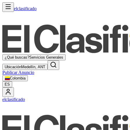
elclasificado
¿Qué buscas?
Servicios Generales
Ubicación
Medellín, ANT
Publicar Anuncio
Colombia
ES
elclasificado