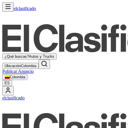
elclasificado
¿Qué buscas?
Autos y Trucks
Ubicación
Colombia
Publicar Anuncio
Colombia
ES
elclasificado