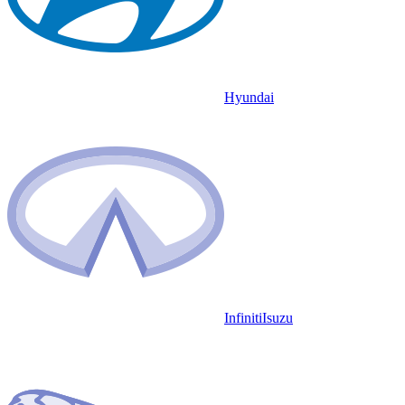
Hyundai
Infiniti
Isuzu