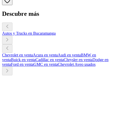
Descubre más
Autos y Trucks en Bucaramanga
Chevrolet en venta
Acura en venta
Audi en venta
BMW en
venta
Buick en venta
Cadillac en venta
Chrysler en venta
Dodge en
venta
Ford en venta
GMC en venta
Chevrolet Aveo usados