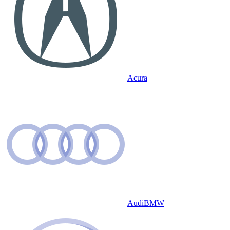
Acura
Audi
BMW