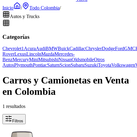
Inicio
/
Todo Colombia
/
Autos y Trucks
Categorías
Chevrolet
1
Acura
Audi
BMW
Buick
Cadillac
Chrysler
Dodge
Ford
GMC
Rover
Lexus
Lincoln
Mazda
Mercedes-
Benz
Mercury
Mini
Mitsubishi
Nissan
Oldsmobile
Otros
Autos
Plymouth
Pontiac
Saturn
Scion
Subaru
Suzuki
Toyota
Volkswagen
Carros y Camionetas en Venta
en Colombia
1 resultados
Filtros