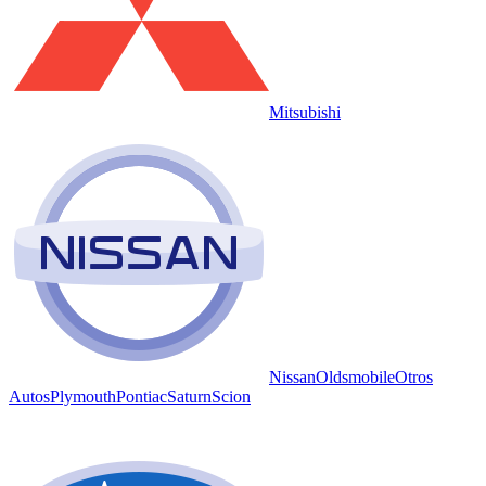
Mitsubishi
Nissan
Oldsmobile
Otros
Autos
Plymouth
Pontiac
Saturn
Scion