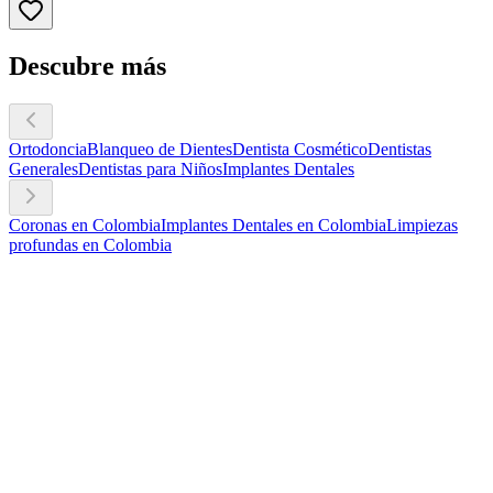
Descubre más
Ortodoncia
Blanqueo de Dientes
Dentista Cosmético
Dentistas
Generales
Dentistas para Niños
Implantes Dentales
Coronas en Colombia
Implantes Dentales en Colombia
Limpiezas
profundas en Colombia