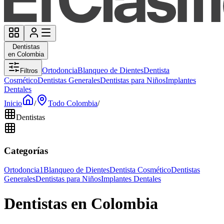
Dentistas
en Colombia
Ortodoncia
Blanqueo de Dientes
Dentista
Filtros
Cosmético
Dentistas Generales
Dentistas para Niños
Implantes
Dentales
Inicio
/
Todo Colombia
/
Dentistas
Categorías
Ortodoncia
1
Blanqueo de Dientes
Dentista Cosmético
Dentistas
Generales
Dentistas para Niños
Implantes Dentales
Dentistas en Colombia