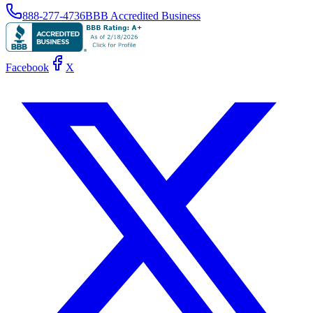
888-277-4736
BBB Accredited Business
Facebook
X