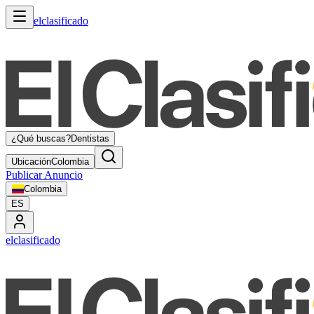
elclasificado
¿Qué buscas?
Dentistas
Ubicación
Colombia
Publicar Anuncio
Colombia
ES
elclasificado