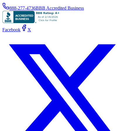
888-277-4736
BBB Accredited Business
Facebook
X