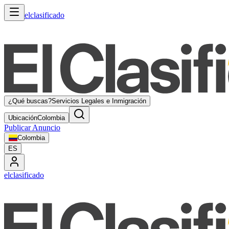
elclasificado
¿Qué buscas?
Servicios Legales e Inmigración
Ubicación
Colombia
Publicar Anuncio
Colombia
ES
elclasificado