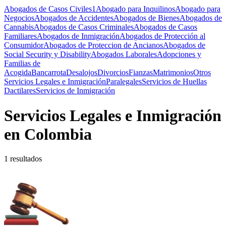
Abogados de Casos Civiles
1
Abogado para Inquilinos
Abogado para
Negocios
Abogados de Accidentes
Abogados de Bienes
Abogados de
Cannabis
Abogados de Casos Criminales
Abogados de Casos
Familiares
Abogados de Inmigración
Abogados de Protección al
Consumidor
Abogados de Proteccion de Ancianos
Abogados de
Social Security y Disability
Abogados Laborales
Adopciones y
Familias de
Acogida
Bancarrota
Desalojos
Divorcios
Fianzas
Matrimonios
Otros
Servicios Legales e Inmigración
Paralegales
Servicios de Huellas
Dactilares
Servicios de Inmigración
Servicios Legales e Inmigración
en Colombia
1 resultados