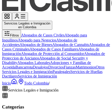
Servicios Legales e Inmigración
en Colombia
Abogados de Casos Civiles
Abogado para
Filtros
Inquilinos
Abogado para Negocios
Abogados de
Accidentes
Abogados de Bienes
Abogados de Cannabis
Abogados de
Casos Criminales
Abogados de Casos Familiares
Abogados de
Inmigración
Abogados de Protección al Consumidor
Abogados de
Proteccion de Ancianos
Abogados de Social Security y
Disability
Abogados Laborales
Adopciones y Familias de
Acogida
Bancarrota
Desalojos
Divorcios
Fianzas
Matrimonios
Otros
Servicios Legales e Inmigración
Paralegales
Servicios de Huellas
Dactilares
Servicios de Inmigración
Inicio
/
Todo Colombia
/
Servicios Legales e Inmigración
Categorías