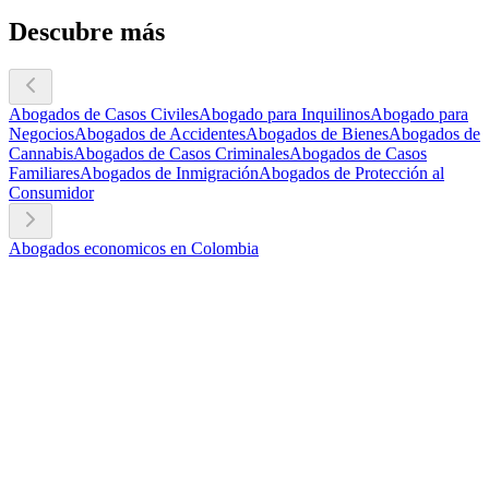
Descubre más
Abogados de Casos Civiles
Abogado para Inquilinos
Abogado para
Negocios
Abogados de Accidentes
Abogados de Bienes
Abogados de
Cannabis
Abogados de Casos Criminales
Abogados de Casos
Familiares
Abogados de Inmigración
Abogados de Protección al
Consumidor
Abogados economicos en Colombia