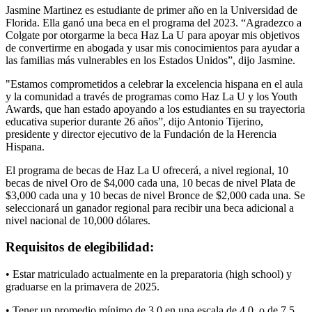
Jasmine Martinez es estudiante de primer año en la Universidad de
Florida. Ella ganó una beca en el programa del 2023. “Agradezco a
Colgate por otorgarme la beca Haz La U para apoyar mis objetivos
de convertirme en abogada y usar mis conocimientos para ayudar a
las familias más vulnerables en los Estados Unidos”, dijo Jasmine.
"Estamos comprometidos a celebrar la excelencia hispana en el aula
y la comunidad a través de programas como Haz La U y los Youth
Awards, que han estado apoyando a los estudiantes en su trayectoria
educativa superior durante 26 años”, dijo Antonio Tijerino,
presidente y director ejecutivo de la Fundación de la Herencia
Hispana.
El programa de becas de Haz La U ofrecerá, a nivel regional, 10
becas de nivel Oro de $4,000 cada una, 10 becas de nivel Plata de
$3,000 cada una y 10 becas de nivel Bronce de $2,000 cada una. Se
seleccionará un ganador regional para recibir una beca adicional a
nivel nacional de 10,000 dólares.
Requisitos de elegibilidad:
• Estar matriculado actualmente en la preparatoria (high school) y
graduarse en la primavera de 2025.
• Tener un promedio mínimo de 3.0 en una escala de 4.0, o de 7.5