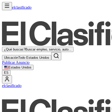
elclasificado
¿Qué buscas?
Buscar empleo, servicio, auto...
Ubicación
Todo Estados Unidos
Publicar Anuncio
Estados Unidos
ES
elclasificado