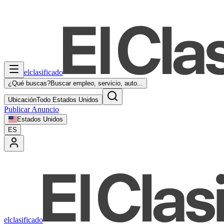
elclasificado
¿Qué buscas?
Buscar empleo, servicio, auto...
Ubicación
Todo Estados Unidos
Publicar Anuncio
Estados Unidos
ES
elclasificado