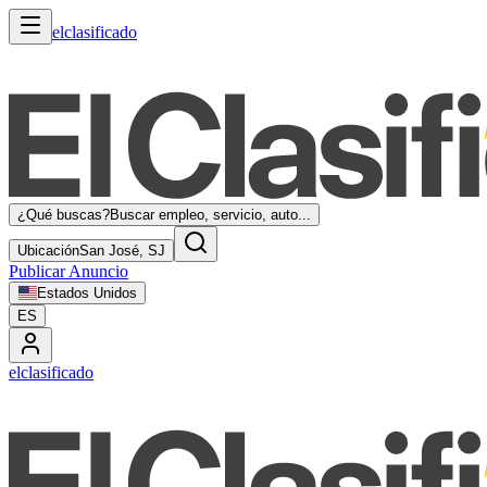
elclasificado
¿Qué buscas?
Buscar empleo, servicio, auto...
Ubicación
San José, SJ
Publicar Anuncio
Estados Unidos
ES
elclasificado