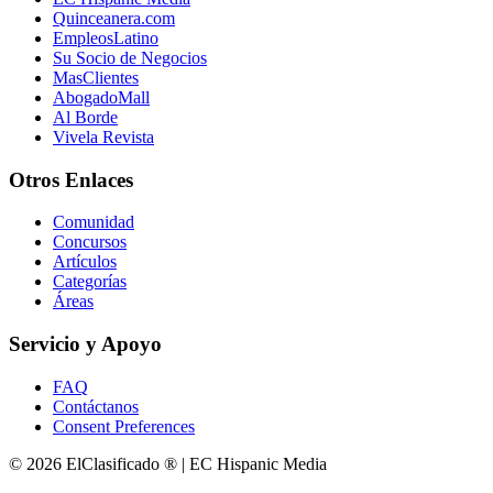
Quinceanera.com
EmpleosLatino
Su Socio de Negocios
MasClientes
AbogadoMall
Al Borde
Vivela Revista
Otros Enlaces
Comunidad
Concursos
Artículos
Categorías
Áreas
Servicio y Apoyo
FAQ
Contáctanos
Consent Preferences
© 2026 ElClasificado ® | EC Hispanic Media