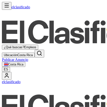
elclasificado
¿Qué buscas?
Empleos
Ubicación
Costa Rica
Publicar Anuncio
Costa Rica
ES
elclasificado