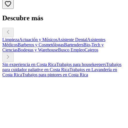
Descubre más
Limpieza
Actuación y Músicos
Asistente Dental
Asistentes
Médicos
Barberos y Cosmetólogas
Bartenders
Bio-Tech y
Ciencias
Bodegas y Warehouse
Busco Empleo
Cajeros
Sin experiencia en Costa Rica
Trabajos para housekeepers
Trabajos
para cuidador paliative en Costa Rica
Trabajos en Lavandería en
Costa Rica
Trabajos para pintores en Costa Rica