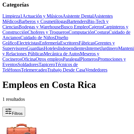
Categorías
Limpieza
1
Actuación y Músicos
Asistente Dental
Asistentes
Médicos
Barberos y Cosmetólogas
Bartenders
Bio-Tech y
Ciencias
Bodegas y Warehouse
Busco Empleo
Cajeros
Carpinteros y
Construcción
Choferes y Troqueros
Computación
Costura
Cuidado de
Ancianos
Cuidado de Niños
Diseño
Gráfico
Electricistas
Enfermería
Escritores
Fábricas
Gerentes y
Supervisores
Guardias
Hoteles
Independientes
Internet
Jardinero
Manteni
y Relaciones Públicas
Mecánica de Autos
Meseros y
Cocineros
Oficina
Otros empleos
Paralegal
Plomeros
Promociones y
Eventos
Soldadores
Tapicero
Técnicos de
Teléfonos
Telemercadeo
Trabajo Desde Casa
Vendedores
Empleos en Costa Rica
1 resultados
Filtros