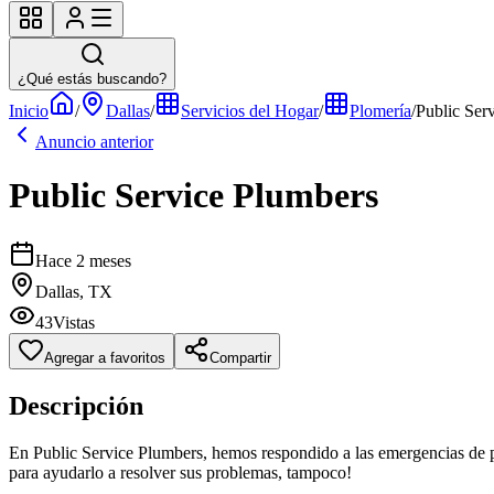
¿Qué estás buscando?
Inicio
/
Dallas
/
Servicios del Hogar
/
Plomería
/
Public Ser
Anuncio anterior
Public Service Plumbers
Hace 2 meses
Dallas, TX
43
Vistas
Agregar a favoritos
Compartir
Descripción
En Public Service Plumbers, hemos respondido a las emergencias de 
para ayudarlo a resolver sus problemas, tampoco!