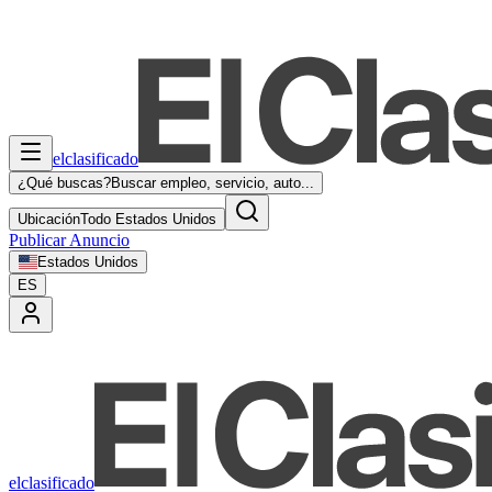
elclasificado
¿Qué buscas?
Buscar empleo, servicio, auto...
Ubicación
Todo Estados Unidos
Publicar Anuncio
Estados Unidos
ES
elclasificado