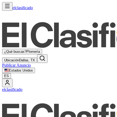
elclasificado
¿Qué buscas?
Plomería
Ubicación
Dallas, TX
Publicar Anuncio
Estados Unidos
ES
elclasificado