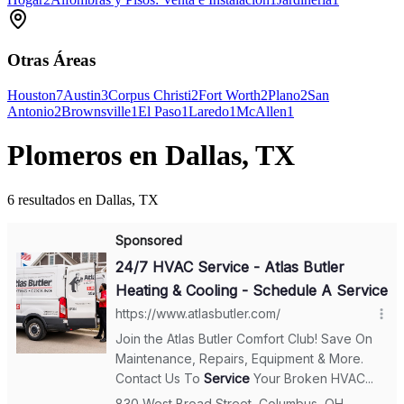
Otras Áreas
Houston
7
Austin
3
Corpus Christi
2
Fort Worth
2
Plano
2
San
Antonio
2
Brownsville
1
El Paso
1
Laredo
1
McAllen
1
Plomeros en Dallas, TX
6 resultados en Dallas, TX