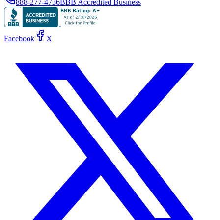
888-277-4736
BBB Accredited Business
Facebook
X