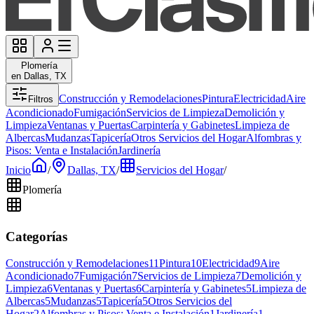
Plomería
en Dallas, TX
Construcción y Remodelaciones
Pintura
Electricidad
Aire
Filtros
Acondicionado
Fumigación
Servicios de Limpieza
Demolición y
Limpieza
Ventanas y Puertas
Carpintería y Gabinetes
Limpieza de
Albercas
Mudanzas
Tapicería
Otros Servicios del Hogar
Alfombras y
Pisos: Venta e Instalación
Jardinería
Inicio
/
Dallas, TX
/
Servicios del Hogar
/
Plomería
Categorías
Construcción y Remodelaciones
11
Pintura
10
Electricidad
9
Aire
Acondicionado
7
Fumigación
7
Servicios de Limpieza
7
Demolición y
Limpieza
6
Ventanas y Puertas
6
Carpintería y Gabinetes
5
Limpieza de
Albercas
5
Mudanzas
5
Tapicería
5
Otros Servicios del
Hogar
2
Alfombras y Pisos: Venta e Instalación
1
Jardinería
1