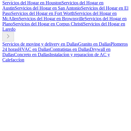
Servicios del Hogar en Houston
Servicios del Hogar en
Austin
Servicios del Hogar en San Antonio
Servicios del Hogar en El
Paso
Servicios del Hogar en Fort Worth
Servicios del Hogar en
McAllen
Servicios del Hogar en Brownsville
Servicios del Hogar en
Plano
Servicios del Hogar en Corpus Christi
Servicios del Hogar en
Laredo
Servicios de moving y delivery en Dallas
Granito en Dallas
Plomeros
24 horas
HVAC en Dallas
Contratistas en Dallas
Drywall en
Dallas
Concreto en Dallas
Instalacíon y reparacíon de AC y
Calefaccíon