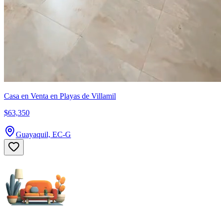
Casa en Venta en Playas de Villamil
$63,350
Guayaquil, EC-G