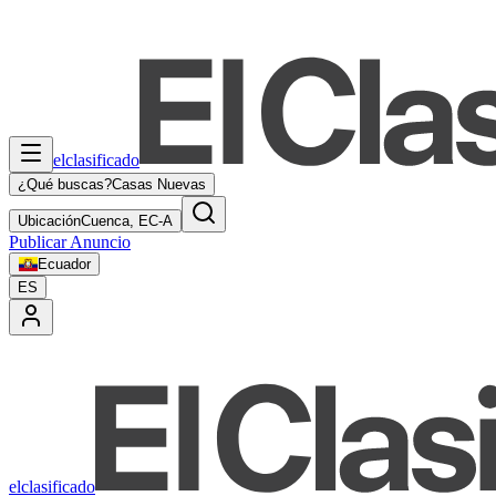
elclasificado
¿Qué buscas?
Casas Nuevas
Ubicación
Cuenca, EC-A
Publicar Anuncio
Ecuador
ES
elclasificado