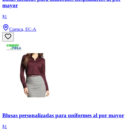
mayor
$1
Cuenca, EC-A
Blusas personalizadas para uniformes al por mayor
$1