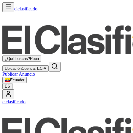
elclasificado
¿Qué buscas?
Ropa
Ubicación
Cuenca, EC-A
Publicar Anuncio
Ecuador
ES
elclasificado