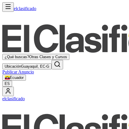
elclasificado
¿Qué buscas?
Otras Clases y Cursos
Ubicación
Guayaquil, EC-G
Publicar Anuncio
Ecuador
ES
elclasificado