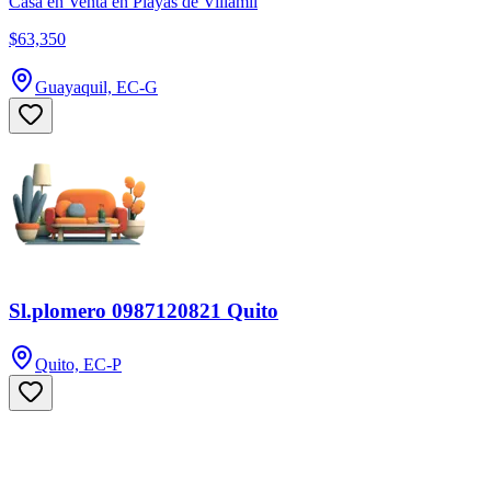
Casa en Venta en Playas de Villamil
$63,350
Guayaquil, EC-G
Sl.plomero 0987120821 Quito
Quito, EC-P