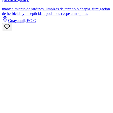
mantenimiento de jardines .limpizas de terreno o chapia .fumigacion
de herbicida y incepticida . podamos cespe a maquina.
Guayaquil, EC-G