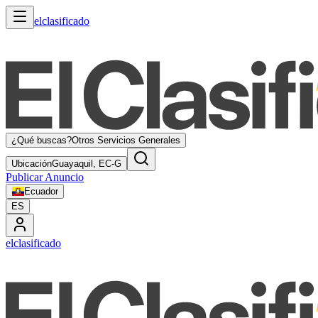
elclasificado
¿Qué buscas?
Otros Servicios Generales
Ubicación
Guayaquil, EC-G
Publicar Anuncio
Ecuador
ES
elclasificado