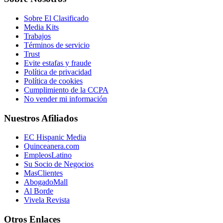
Sobre El Clasificado
Media Kits
Trabajos
Términos de servicio
Trust
Evite estafas y fraude
Política de privacidad
Política de cookies
Cumplimiento de la CCPA
No vender mi información
Nuestros Afiliados
EC Hispanic Media
Quinceanera.com
EmpleosLatino
Su Socio de Negocios
MasClientes
AbogadoMall
Al Borde
Vivela Revista
Otros Enlaces