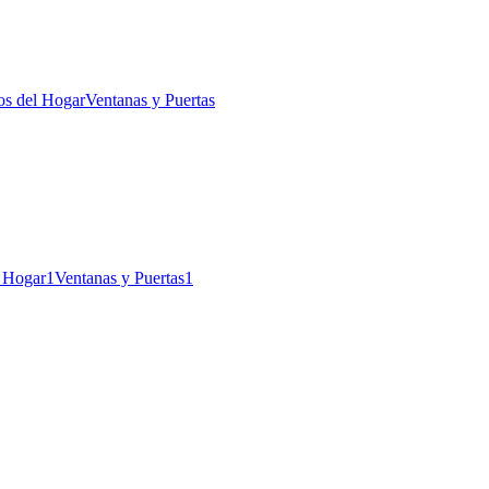
os del Hogar
Ventanas y Puertas
l Hogar
1
Ventanas y Puertas
1