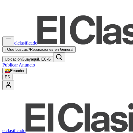
elclasificado
¿Qué buscas?
Reparaciones en General
Ubicación
Guayaquil, EC-G
Publicar Anuncio
Ecuador
ES
elclasificado