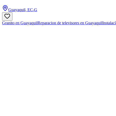
Guayaquil, EC-G
Granito en Guayaquil
Reparacion de televisores en Guayaquil
Instalac