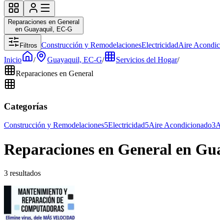
Reparaciones en General
en Guayaquil, EC-G
Construcción y Remodelaciones
Electricidad
Aire Acondi
Filtros
Inicio
/
Guayaquil, EC-G
/
Servicios del Hogar
/
Reparaciones en General
Categorías
Construcción y Remodelaciones
5
Electricidad
5
Aire Acondicionado
3
A
Reparaciones en General en Gu
3 resultados