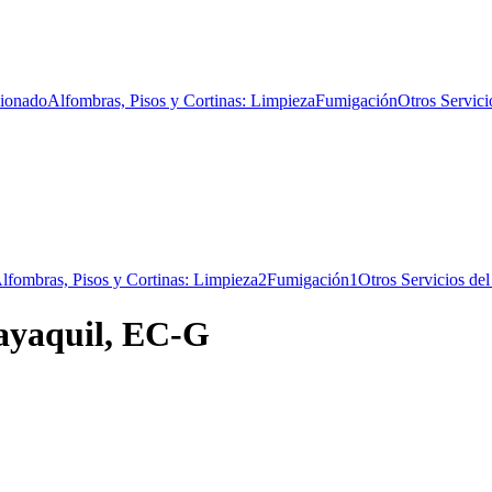
cionado
Alfombras, Pisos y Cortinas: Limpieza
Fumigación
Otros Servici
lfombras, Pisos y Cortinas: Limpieza
2
Fumigación
1
Otros Servicios de
ayaquil, EC-G