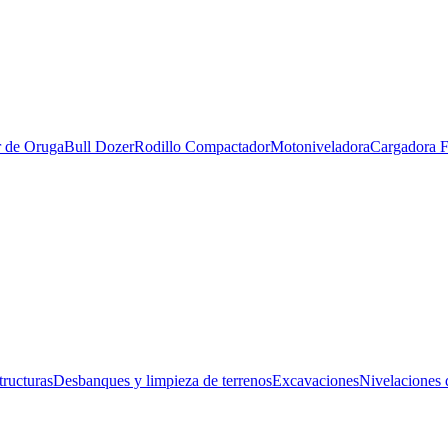
 OrugaBull DozerRodillo CompactadorMotoniveladoraCargadora Fron
tructurasDesbanques y limpieza de terrenosExcavacionesNivelaciones 