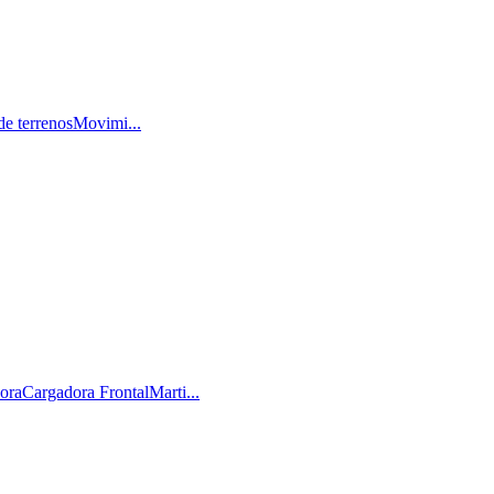
de terrenosMovimi...
aCargadora FrontalMarti...