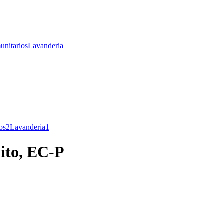
unitarios
Lavanderia
os
2
Lavanderia
1
uito, EC-P