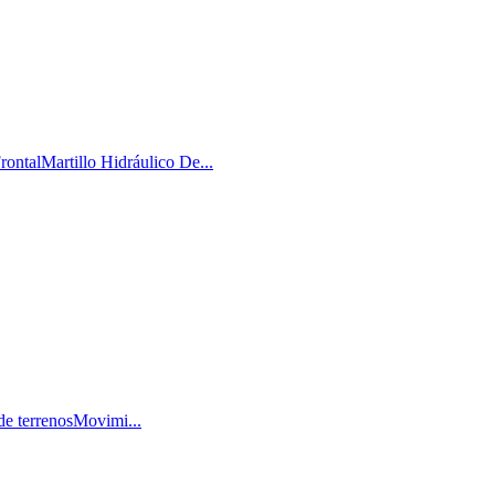
talMartillo Hidráulico De...
de terrenosMovimi...