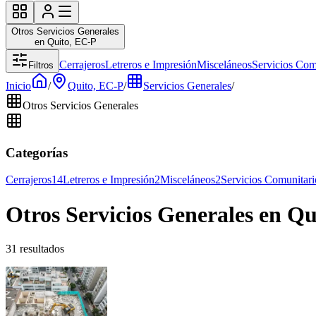
Otros Servicios Generales
en Quito, EC-P
Cerrajeros
Letreros e Impresión
Misceláneos
Servicios Com
Filtros
Inicio
/
Quito, EC-P
/
Servicios Generales
/
Otros Servicios Generales
Categorías
Cerrajeros
14
Letreros e Impresión
2
Misceláneos
2
Servicios Comunitari
Otros Servicios Generales en Q
31 resultados