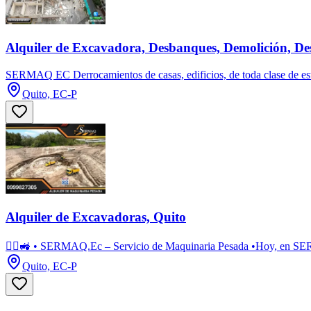
Alquiler de Excavadora, Desbanques, Demolición, De
SERMAQ EC Derrocamientos de casas, edificios, de toda clase de est
Quito, EC-P
Alquiler de Excavadoras, Quito
👷‍♂️🚜 • SERMAQ.Ec – Servicio de Maquinaria Pesada •Hoy, en SER
Quito, EC-P