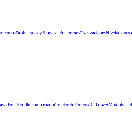
tructurasDesbanques y limpieza de terrenosExcavacionesNivelaciones 
dorasRodillo compactadorTractor de OrugasBull dozerMotonivelador