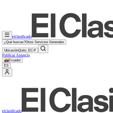
elclasificado
¿Qué buscas?
Otros Servicios Generales
Ubicación
Quito, EC-P
Publicar Anuncio
Ecuador
ES
elclasificado