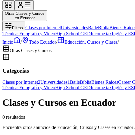
Otras Clases y Cursos
en Ecuador
Clases por Internet
Universidades
Baile
Biblia
Bienes Raíce
Filtros
Técnicas
Fotografía y Video
High School GED
Income tax
Inglés y ES
Inicio
/
Todo Ecuador
/
Educación, Cursos y Clases
/
Otras Clases y Cursos
Categorías
Clases por Internet
2
Universidades
1
Baile
Biblia
Bienes Raíces
Career C
Técnicas
Fotografía y Video
High School GED
Income tax
Inglés y ES
Clases y Cursos en Ecuador
0 resultados
Encuentra otros anuncios de Educación, Cursos y Clases en Ecuador 