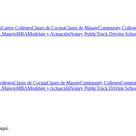
s
Career Colleges
Clases de Cocina
Clases de Masaje
Community Colleg
L
Manejo
MBA
Modelaje y Actuación
Notary Public
Truck Driving Scho
olleges
Clases de Cocina
Clases de Masaje
Community Colleges
Comput
L
Manejo
MBA
Modelaje y Actuación
Notary Public
Truck Driving Scho
aquí.