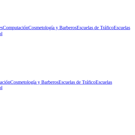
es
Computación
Cosmetología y Barberos
Escuelas de Tráfico
Escuelas
ol
ación
Cosmetología y Barberos
Escuelas de Tráfico
Escuelas
ol