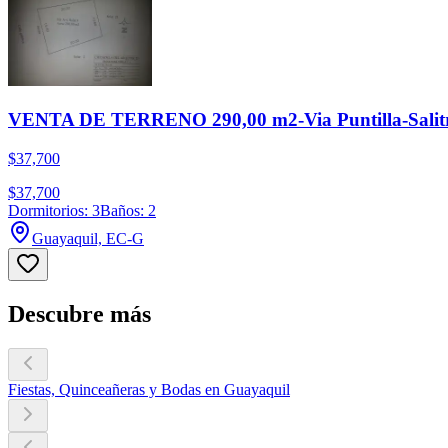
VENTA DE TERRENO 290,00 m2-Via Puntilla-Salitr
$37,700
$37,700
Dormitorios: 3
Baños: 2
Guayaquil, EC-G
Descubre más
Fiestas, Quinceañeras y Bodas en Guayaquil