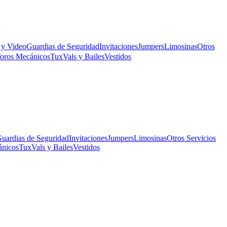
 y Video
Guardias de Seguridad
Invitaciones
Jumpers
Limosinas
Otros
oros Mecánicos
Tux
Vals y Bailes
Vestidos
uardias de Seguridad
Invitaciones
Jumpers
Limosinas
Otros Servicios
ánicos
Tux
Vals y Bailes
Vestidos