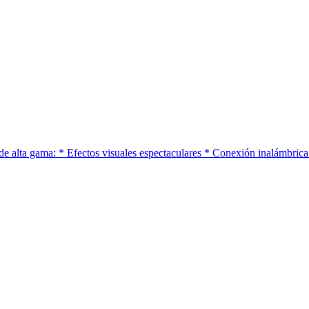
de alta gama: * Efectos visuales espectaculares * Conexión inalámbrica 