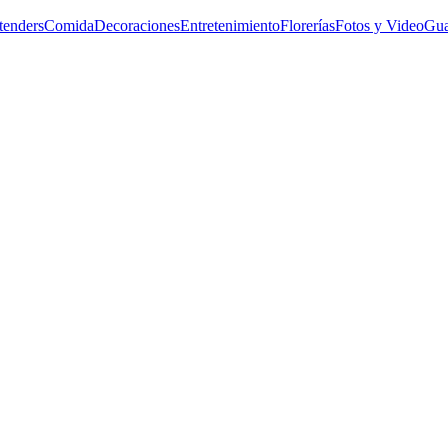
tenders
Comida
Decoraciones
Entretenimiento
Florerías
Fotos y Video
Gua