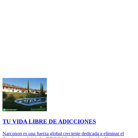
TU VIDA LIBRE DE ADICCIONES
Narconon es una fuerza global creciente dedicada a eliminar el