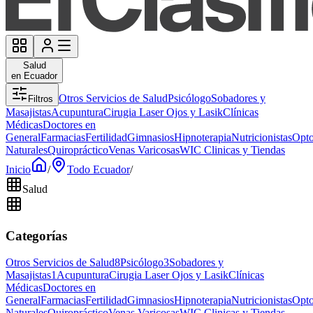
Salud
en Ecuador
Otros Servicios de Salud
Psicólogo
Sobadores y
Filtros
Masajistas
Acupuntura
Cirugia Laser Ojos y Lasik
Clínicas
Médicas
Doctores en
General
Farmacias
Fertilidad
Gimnasios
Hipnoterapia
Nutricionistas
Opto
Naturales
Quiropráctico
Venas Varicosas
WIC Clinicas y Tiendas
Inicio
/
Todo Ecuador
/
Salud
Categorías
Otros Servicios de Salud
8
Psicólogo
3
Sobadores y
Masajistas
1
Acupuntura
Cirugia Laser Ojos y Lasik
Clínicas
Médicas
Doctores en
General
Farmacias
Fertilidad
Gimnasios
Hipnoterapia
Nutricionistas
Opto
Naturales
Quiropráctico
Venas Varicosas
WIC Clinicas y Tiendas