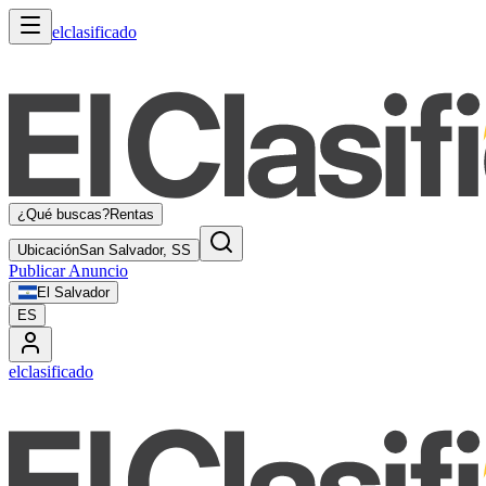
elclasificado
¿Qué buscas?
Rentas
Ubicación
San Salvador, SS
Publicar Anuncio
El Salvador
ES
elclasificado