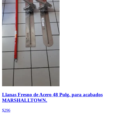
Llanas Fresno de Acero 48 Pulg. para acabados
MARSHALLTOWN.
$296