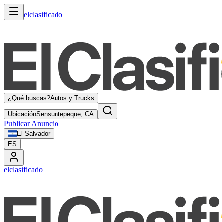
elclasificado
¿Qué buscas?
Autos y Trucks
Ubicación
Sensuntepeque, CA
Publicar Anuncio
El Salvador
ES
elclasificado