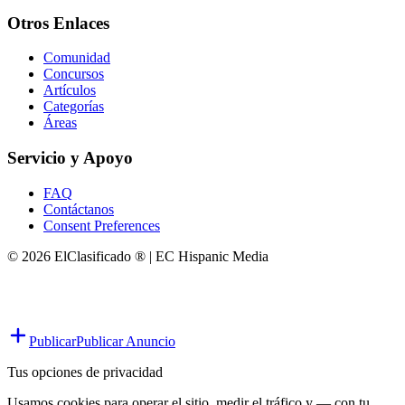
Otros Enlaces
Comunidad
Concursos
Artículos
Categorías
Áreas
Servicio y Apoyo
FAQ
Contáctanos
Consent Preferences
© 2026 ElClasificado ® | EC Hispanic Media
Publicar
Publicar Anuncio
Tus opciones de privacidad
Usamos cookies para operar el sitio, medir el tráfico y — con tu