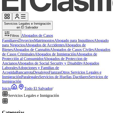
Servicios Legales e Inmigración
en El Salvador
Abogados de Casos
Filtros
Familiares
Divorcios
Matrimonios
Abogado para Inquilinos
Abogado
para Negocios
Abogados de Accidentes
Abogados de
Bienes
Abogados de Cannabis
Abogados de Casos Civiles
Abogados
de Casos Criminales
Abogados de Inmigración
Abogados de
Protección al Consumidor
Abogados de Proteccion de
Ancianos
Abogados de Social Security y Disability
Abogados
Laborales
Adopciones y Familias de
Acogida
Bancarrota
Desalojos
Fianzas
Otros Servicios Legales e
Inmigración
Paralegales
Servicios de Huellas Dactilares
Servicios de
Inmigración
Inicio
/
Todo El Salvador
/
Servicios Legales e Inmigración
Categorías