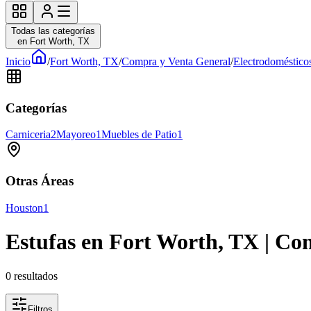
Todas las categorías
en Fort Worth, TX
Inicio
/
Fort Worth, TX
/
Compra y Venta General
/
Electrodoméstico
Categorías
Carniceria
2
Mayoreo
1
Muebles de Patio
1
Otras Áreas
Houston
1
Estufas en Fort Worth, TX | Co
0
resultados
Filtros