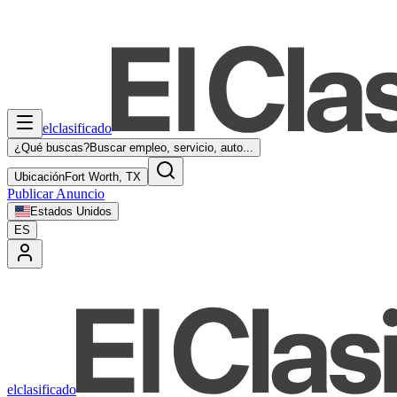
elclasificado
¿Qué buscas?
Buscar empleo, servicio, auto...
Ubicación
Fort Worth, TX
Publicar Anuncio
Estados Unidos
ES
elclasificado